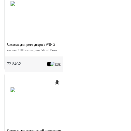
Система для рото-двери SWING
высота 2100мм ширина 565-915мм
72 840₽
еще
Система для раздвижной одностворчатой двери ESTHETIC с доводчиками