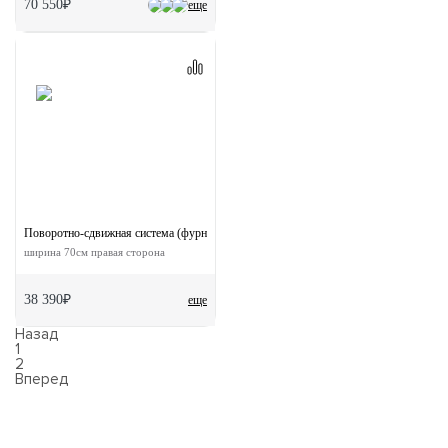
70 550₽
еще
Поворотно-сдвижная система (фурнитура) для дверей 180-TWICE RIGHT 70
ширина 70см правая сторона
38 390₽
еще
Назад
1
2
Вперед