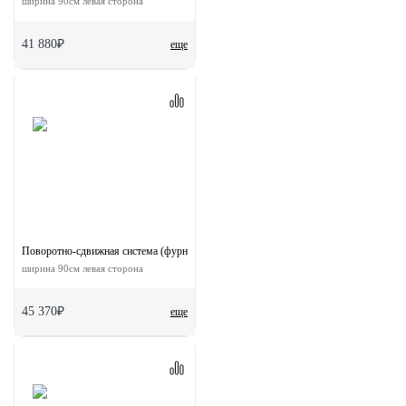
ширина 90см левая сторона
41 880₽
еще
Поворотно-сдвижная система (фурнитура) для дверей 90-TWICE LEFT 90
ширина 90см левая сторона
45 370₽
еще