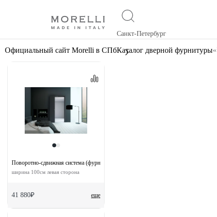
Санкт-Петербург
Официальный сайт Morelli в СПб
Каталог дверной фурнитуры
«
Поворотно-сдвижная система (фурнитура) для дверей 180-TWICE LEFT 100
ширина 100см левая сторона
41 880₽
еще