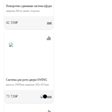
Поворотно-сдвижная система (фурнитура) для дверей 90-TWICE LEFT 60
ширина 60см левая сторона
42 350₽
еще
Система для рото-двери SWING
высота 2000мм ширина 565-915мм
73 720₽
еще