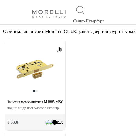
Санкт-Петербург
Официальный сайт Morelli в СПб
Каталог дверной фурнитуры
З
Защелка межкомнатная M1885 MSG с ответной планкой
под цилиндр цвет матовое сатинированное золото
еще
1 330₽