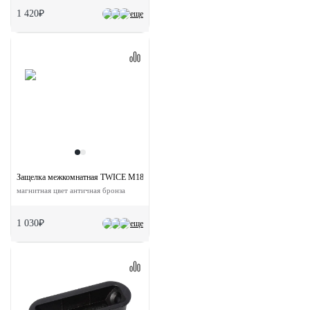
1 420₽
еще
Защелка межкомнатная TWICE M1885 AB с ответной планкой
магнитная цвет античная бронза
1 030₽
еще