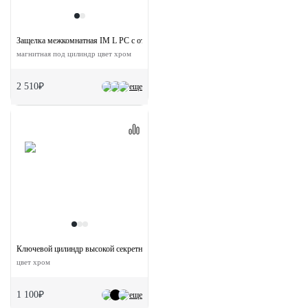
Защелка межкомнатная IM L PC с ответной планкой
магнитная под цилиндр цвет хром
2 510₽
еще
Ключевой цилиндр высокой секретности HS 60CK PC с заверткой (60мм)
цвет хром
1 100₽
еще