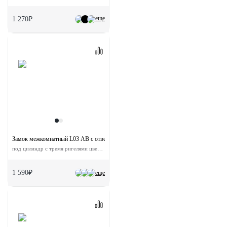
еще
1 270₽
Замок межкомнатный L03 AB с ответной планкой
под цилиндр с тремя ригелями цвет античная бронза
1 590₽
еще