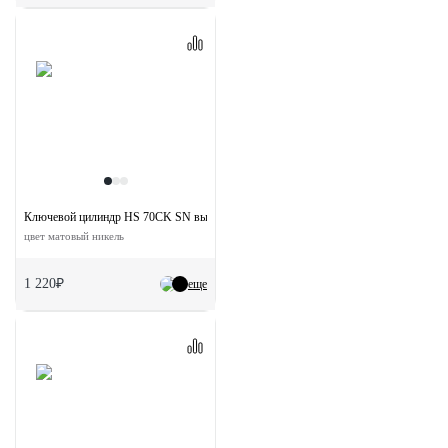
Ключевой цилиндр HS 70CK SN высокой секретности с заверткой (70мм)
цвет матовый никель
1 220₽
еще