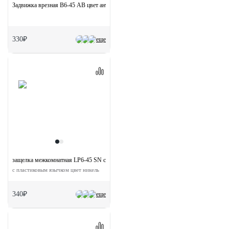
Задвижка врезная B6-45 AB цвет античная бронза
330₽
еще
защелка межкомнатная LP6-45 SN с ответной планкой
с пластиковым язычком цвет никель
340₽
еще