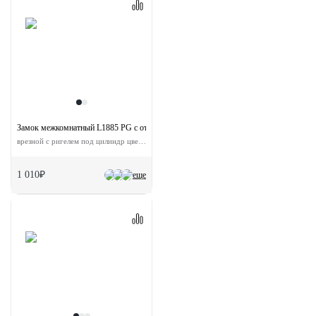
Замок межкомнатный L1885 PG с ответной планкой
врезной с ригелем под цилиндр цвет золото
1 010₽
еще