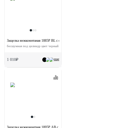
Защелка межкомнтаная 1885P BL с ответной планкой
бесшумная под цилиндр цвет черный
еще
1 010₽
Защелка межкомнатная 1895P AB с ответной планкой