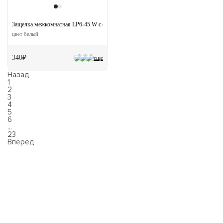
Защелка межкомнатная LP6-45 W с ответной планкой
цвет белый
340₽
еще
Назад
1
2
3
4
5
6
...
23
Вперед