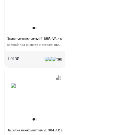
Замок межкомнатный L1885 AB с ответной планкой
врезной под цилиндр с ригелем цвет бронза
1 010₽
еще
Защелка межкомнатная 2070M AB магнитная с ответной планкой