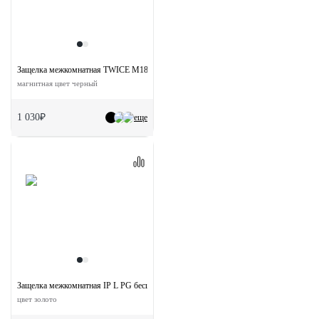
Защелка межкомнатная TWICE M1885 BL с ответной планкой
магнитная цвет черный
1 030₽
еще
Защелка межкомнатная IP L PG бесшумная под цилиндр
цвет золото