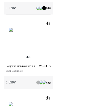
еще
1 270₽
Защелка межкомнатная IP WC SC бесшумная сантехническая
цвет мат.хром
1 690₽
еще