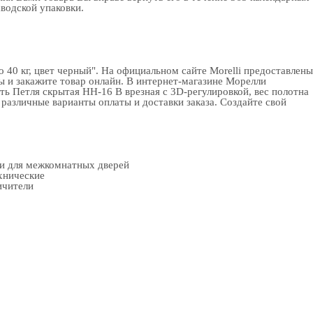
аводской упаковки.
40 кг, цвет черный". На официальном сайте Morelli предоставлены
ы и закажите товар онлайн. В интернет-магазине Морелли
ть Петля скрытая HH-16 B врезная с 3D-регулировкой, вес полотна
 различные варианты оплаты и доставки заказа. Создайте свой
ки для межкомнатных дверей
хнические
ичители