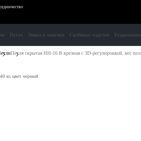
рудничество
ки
Петли
Замки и защелки
Скобяные изделия
Раздвижные
етли
Петля скрытая HH-16 B врезная с 3D-регулировкой, вес пол
40 кг, цвет черный