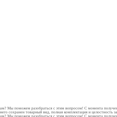
рам? Мы поможем разобраться с этим вопросом! С момента получен
 него сохранен товарный вид, полная комплектация и целостность з
рам? Мы поможем разобраться с этим вопросом! С момента получен