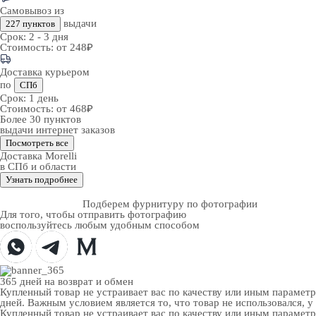
Самовывоз из
выдачи
227 пунктов
Срок:
2 - 3 дня
Стоимость:
от 248₽
Доставка курьером
по
СПб
Срок:
1 день
Стоимость:
от 468₽
Более 30 пунктов
выдачи интернет заказов
Посмотреть все
Доставка Morelli
в СПб и области
Узнать подробнее
Подберем фурнитуру по фотографии
Для того, чтобы отправить фотографию
воспользуйтесь любым удобным способом
365 дней
на возврат и обмен
Купленный товар не устраивает вас по качеству или иным парамет
дней. Важным условием является то, что товар не использовался, у
Купленный товар не устраивает вас по качеству или иным парамет