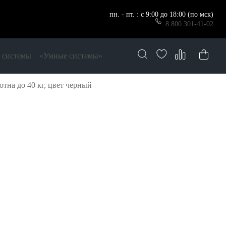
пн. - пт. : с 9:00 до 18:00 (по мск)
8 800 301-41-02
 системы
«Умные системы»
отна до 40 кг, цвет черный