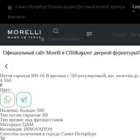
Санкт-Петербург
Пункты выдачи
Доставка
Оплата
Гарантия
Сот
Контакты
Акции
Руч
Санкт-Петербург
Официальный сайт Morelli в СПб
Каталог дверной фурнитуры
П
Петля скрытая HH-16 B врезная с 3D-регулировкой, вес полотна до 
4 560
₽
Цвет:
Наличие:
больше 500
Тип петли:
скрытые 3D
Тип врезки:
под фрезер/станок
Материал:
ЦАМ
Коллекция:
INNOVATION
Способы получения в городе
Санкт-Петербург