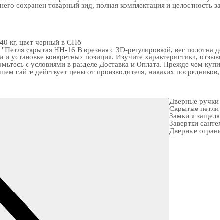
 него сохранен товарный вид, полная комплектация и целостность з
40 кг, цвет черный в СПб
етля скрытая HH-16 B врезная с 3D-регулировкой, вес полотна до 
 и установке конкретных позиций. Изучите характеристики, отзыв
омьтесь с условиями в разделе
Доставка и Оплата
. Прежде чем купи
ашем сайте действует цены от производителя, никаких посредников,
Дверные ручки
Скрытые петли
Замки и защел
Завертки санте
Дверные огран