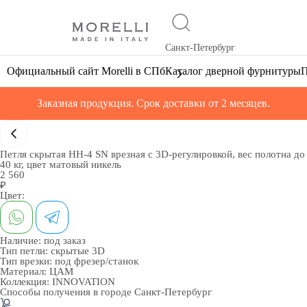
Санкт-Петербург
Официальный сайт Morelli в СПб
Каталог дверной фурнитуры
П
Заказная продукция. Срок доставки от 2 месяцев.
Петля скрытая HH-4 SN врезная с 3D-регулировкой, вес полотна до
40 кг, цвет матовый никель
2 560
₽
Цвет:
Наличие:
под заказ
Тип петли:
скрытые 3D
Тип врезки:
под фрезер/станок
Материал:
ЦАМ
Коллекция:
INNOVATION
Способы получения в городе
Санкт-Петербург