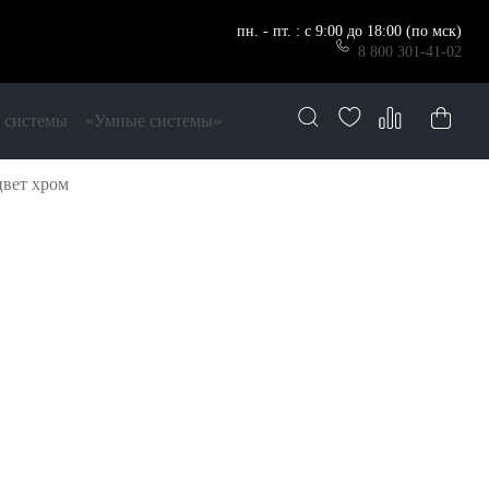
пн. - пт. : с 9:00 до 18:00 (по мск)
8 800 301-41-02
 системы
«Умные системы»
вет хром