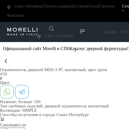
Санкт-Петербург
Пункты выдачи
Доставка
Оплата
Гарантия
Сот
Контакты
Акции
Руч
Санкт-Петербург
Официальный сайт Morelli в СПб
Каталог дверной фурнитуры
С
Ограничитель дверной MDS-3 PC магнитный, цвет хром
450
₽
Цвет:
Наличие:
больше 100
Тип скобяных изделий:
дверной ограничитель магнитный
Коллекция:
SIMPLE
Способы получения в городе
Санкт-Петербург
Самовывоз из