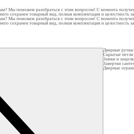
рам? Мы поможем разобраться с этим вопросом! С момента получен
 него сохранен товарный вид, полная комплектация и целостность з
рам? Мы поможем разобраться с этим вопросом! С момента получен
 него сохранен товарный вид, полная комплектация и целостность з
Дверные ручки
Скрытые петли
Замки и защел
Завертки санте
Дверные огран