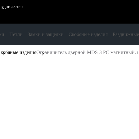
рудничество
ки
Петли
Замки и защелки
Скобяные изделия
Раздвижные
кобяные изделия
Ограничитель дверной MDS-3 PC магнитный, ц