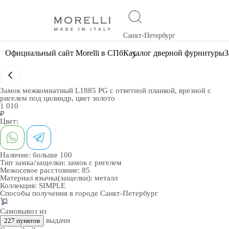
Санкт-Петербург
Официальный сайт Morelli в СПб
Каталог дверной фурнитуры
З
Замок межкомнатный L1885 PG с ответной планкой, врезной с
ригелем под цилиндр, цвет золото
1 010
₽
Цвет:
Наличие:
больше 100
Тип замка/защелки:
замок с ригелем
Межосевое расстояние:
85
Материал язычка(защелки):
металл
Коллекция:
SIMPLE
Способы получения в городе
Санкт-Петербург
Самовывоз из
выдачи
227 пунктов