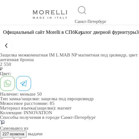
Санкт-Петербург
Официальный сайт Morelli в СПб
Каталог дверной фурнитуры
З
Защелка межкомнатная IM L MAB NP магнитная под цилиндр, цвет
античная бронза
2 550
₽
Цвет:
Наличие:
меньше 50
Тип замка/защелки:
защелка под евроцилиндр
Межосевое расстояние:
85
Материал язычка(защелки):
магнит
Коллекция:
INNOVATION
Способы получения в городе
Санкт-Петербург
Самовывоз из
выдачи
227 пунктов