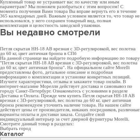
Купленный товар не устраивает вас по качеству или иным
параметрам? Мы поможем разобраться с этим вопросом! С
момента получения Вами товара Вы вправе вернуть его в течение
365 календарных дней. Важным условием является то, что товар не
использовался, у него сохранен товарный вид, полная
комплектация и целостность заводской упаковки.
Вы недавно смотрели
Петля скрытая HH-18 AB врезная с 3D-регулировкой, вес полотна
до 60 кг, цвет античная бронза в СПб
На данной странице вы найдете подробную информацию по товару
"Петля скрытая HH-18 AB врезная с 3D-регулировкой, вес полотна
до 60 кг, цвет античная бронза". На официальном сайте Morelli
предоставлены фото, детальное описание и подробная
информацию о комплектации и установке конкретных позиций.
Изучите характеристики, отзывы и закажите товар онлайн. В
интернет-магазине Морелли действует доставка и самовывоз по
городу Санкт-Петербург. Ознакомьтесь с условиями в разделе
Доставка и Оплата
. Прежде чем купить Петля скрытая HH-18 AB
врезная с 3D-регулировкой, вес полотна до 60 кг, цвет античная
бронза рекомендуем уточнить наличие товара. На нашем сайте
действует цены от производителя, никаких посредников, различные
варианты оплаты и доставки заказа. Создайте свой
индивидуальный интерьер за счет
дверной фурнитуры Morelli
.
Смотрите данный товар в разделах:
Выбрать город
Каталог