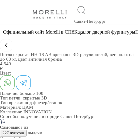
Санкт-Петербург
Официальный сайт Morelli в СПб
Каталог дверной фурнитуры
П
Петля скрытая HH-18 AB врезная с 3D-регулировкой, вес полотна
до 60 кг, цвет античная бронза
4 540
₽
Цвет:
Наличие:
больше 100
Тип петли:
скрытые 3D
Тип врезки:
под фрезер/станок
Материал:
ЦАМ
Коллекция:
INNOVATION
Способы получения в городе
Санкт-Петербург
Самовывоз из
выдачи
227 пунктов