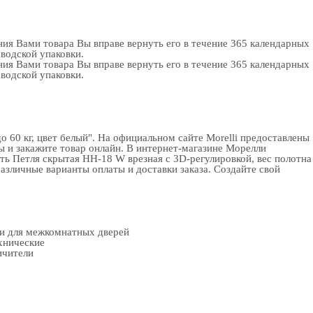
ия Вами товара Вы вправе вернуть его в течение 365 календарных
аводской упаковки.
ия Вами товара Вы вправе вернуть его в течение 365 календарных
аводской упаковки.
 60 кг, цвет белый". На официальном сайте Morelli предоставлены
ы и закажите товар онлайн. В интернет-магазине Морелли
ть Петля скрытая HH-18 W врезная с 3D-регулировкой, вес полотна
различные варианты оплаты и доставки заказа. Создайте свой
ки для межкомнатных дверей
хнические
ичители