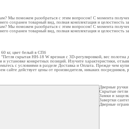
рам? Мы поможем разобраться с этим вопросом! С момента получен
 него сохранен товарный вид, полная комплектация и целостность з
рам? Мы поможем разобраться с этим вопросом! С момента получен
 него сохранен товарный вид, полная комплектация и целостность з
60 кг, цвет белый в СПб
Петля скрытая HH-18 W врезная с 3D-регулировкой, вес полотна до
 и установке конкретных позиций. Изучите характеристики, отзыв
омьтесь с условиями в разделе
Доставка и Оплата
. Прежде чем купи
шем сайте действует цены от производителя, никаких посредников, 
Дверные ручки
Скрытые петли
Замки и защел
Завертки санте
Дверные огран