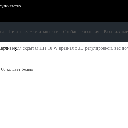
рудничество
ки
Петли
Замки и защелки
Скобяные изделия
Раздвижные
етли
Петля скрытая HH-18 W врезная с 3D-регулировкой, вес пол
60 кг, цвет белый