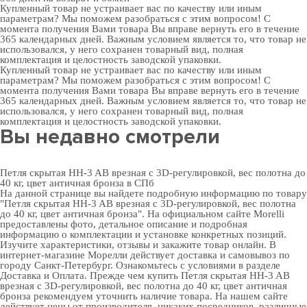
Купленный товар не устраивает вас по качеству или иным
параметрам? Мы поможем разобраться с этим вопросом! С
момента получения Вами товара Вы вправе вернуть его в течение
365 календарных дней. Важным условием является то, что товар не
использовался, у него сохранен товарный вид, полная
комплектация и целостность заводской упаковки.
Купленный товар не устраивает вас по качеству или иным
параметрам? Мы поможем разобраться с этим вопросом! С
момента получения Вами товара Вы вправе вернуть его в течение
365 календарных дней. Важным условием является то, что товар не
использовался, у него сохранен товарный вид, полная
комплектация и целостность заводской упаковки.
Вы недавно смотрели
Петля скрытая HH-3 AB врезная с 3D-регулировкой, вес полотна до
40 кг, цвет античная бронза в СПб
На данной странице вы найдете подробную информацию по товару
"Петля скрытая HH-3 AB врезная с 3D-регулировкой, вес полотна
до 40 кг, цвет античная бронза". На официальном сайте Morelli
предоставлены фото, детальное описание и подробная
информацию о комплектации и установке конкретных позиций.
Изучите характеристики, отзывы и закажите товар онлайн. В
интернет-магазине Морелли действует доставка и самовывоз по
городу Санкт-Петербург. Ознакомьтесь с условиями в разделе
Доставка и Оплата
. Прежде чем купить Петля скрытая HH-3 AB
врезная с 3D-регулировкой, вес полотна до 40 кг, цвет античная
бронза рекомендуем уточнить наличие товара. На нашем сайте
действует цены от производителя, никаких посредников, различные