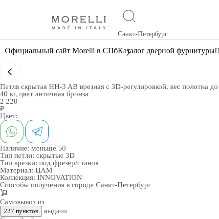
Санкт-Петербург
Официальный сайт Morelli в СПб
Каталог дверной фурнитуры
П
Петля скрытая HH-3 AB врезная с 3D-регулировкой, вес полотна до
40 кг, цвет античная бронза
2 220
₽
Цвет:
Наличие:
меньше 50
Тип петли:
скрытые 3D
Тип врезки:
под фрезер/станок
Материал:
ЦАМ
Коллекция:
INNOVATION
Способы получения в городе
Санкт-Петербург
Самовывоз из
выдачи
227 пунктов