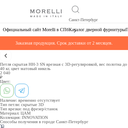
Санкт-Петербург
Официальный сайт Morelli в СПб
Каталог дверной фурнитуры
П
Заказная продукция. Срок доставки от 2 месяцев.
Петля скрытая HH-3 SN врезная с 3D-регулировкой, вес полотна до
40 кг, цвет матовый никель
2 040
₽
Цвет:
Наличие:
временно отсутствует
Тип петли:
скрытые 3D
Тип врезки:
под фрезер/станок
Материал:
ЦАМ
Коллекция:
INNOVATION
Способы получения в городе
Санкт-Петербург