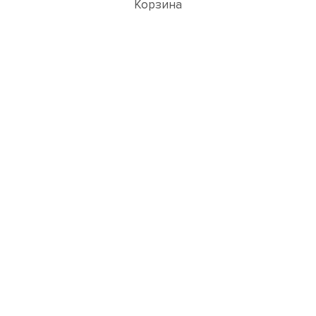
Корзина
Популярные товары
3D ВИЗУАЛИЗАЦИЯ РУЧЕК
Перейти в раздел 3D